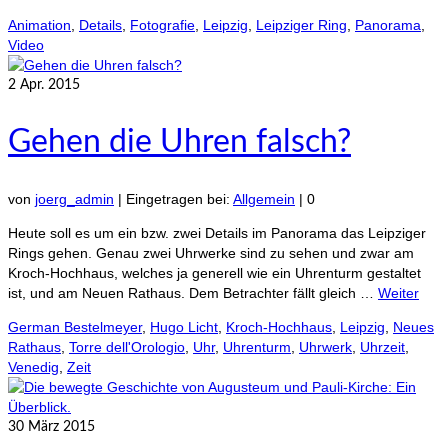
Animation
,
Details
,
Fotografie
,
Leipzig
,
Leipziger Ring
,
Panorama
,
Video
2
Apr. 2015
Gehen die Uhren falsch?
von
joerg_admin
|
Eingetragen bei:
Allgemein
|
0
Heute soll es um ein bzw. zwei Details im Panorama das Leipziger
Rings gehen. Genau zwei Uhrwerke sind zu sehen und zwar am
Kroch-Hochhaus, welches ja generell wie ein Uhrenturm gestaltet
ist, und am Neuen Rathaus. Dem Betrachter fällt gleich …
Weiter
German Bestelmeyer
,
Hugo Licht
,
Kroch-Hochhaus
,
Leipzig
,
Neues
Rathaus
,
Torre dell'Orologio
,
Uhr
,
Uhrenturm
,
Uhrwerk
,
Uhrzeit
,
Venedig
,
Zeit
30
März 2015