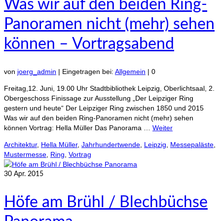
Was wir auf den beiden Ring-
Panoramen nicht (mehr) sehen
können – Vortragsabend
von
joerg_admin
|
Eingetragen bei:
Allgemein
|
0
Freitag,12. Juni, 19.00 Uhr Stadtbibliothek Leipzig, Oberlichtsaal, 2.
Obergeschoss Finissage zur Ausstellung „Der Leipziger Ring
gestern und heute“ Der Leipziger Ring zwischen 1850 und 2015
Was wir auf den beiden Ring-Panoramen nicht (mehr) sehen
können Vortrag: Hella Müller Das Panorama …
Weiter
Architektur
,
Hella Müller
,
Jahrhundertwende
,
Leipzig
,
Messepaläste
,
Mustermesse
,
Ring
,
Vortrag
30
Apr. 2015
Höfe am Brühl / Blechbüchse