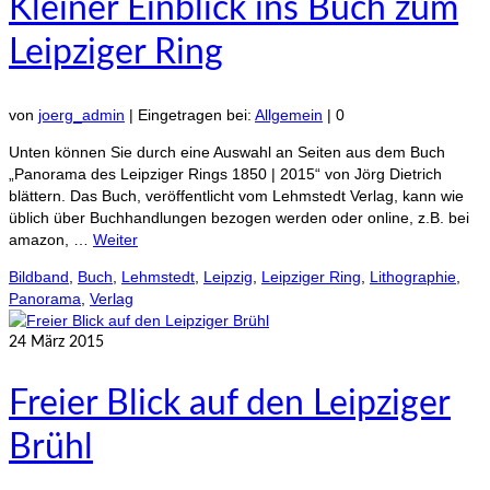
Kleiner Einblick ins Buch zum
Leipziger Ring
von
joerg_admin
|
Eingetragen bei:
Allgemein
|
0
Unten können Sie durch eine Auswahl an Seiten aus dem Buch
„Panorama des Leipziger Rings 1850 | 2015“ von Jörg Dietrich
blättern. Das Buch, veröffentlicht vom Lehmstedt Verlag, kann wie
üblich über Buchhandlungen bezogen werden oder online, z.B. bei
amazon, …
Weiter
Bildband
,
Buch
,
Lehmstedt
,
Leipzig
,
Leipziger Ring
,
Lithographie
,
Panorama
,
Verlag
24
März 2015
Freier Blick auf den Leipziger
Brühl