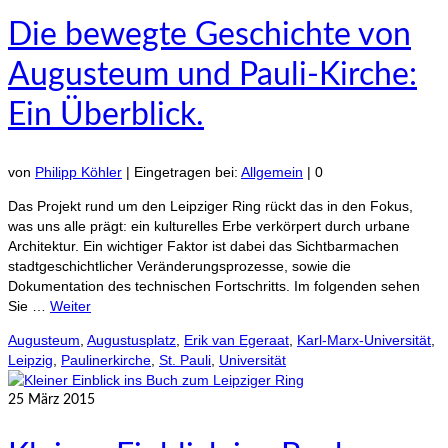
Die bewegte Geschichte von
Augusteum und Pauli-Kirche:
Ein Überblick.
von
Philipp Köhler
|
Eingetragen bei:
Allgemein
|
0
Das Projekt rund um den Leipziger Ring rückt das in den Fokus,
was uns alle prägt: ein kulturelles Erbe verkörpert durch urbane
Architektur. Ein wichtiger Faktor ist dabei das Sichtbarmachen
stadtgeschichtlicher Veränderungsprozesse, sowie die
Dokumentation des technischen Fortschritts. Im folgenden sehen
Sie …
Weiter
Augusteum
,
Augustusplatz
,
Erik van Egeraat
,
Karl-Marx-Universität
,
Leipzig
,
Paulinerkirche
,
St. Pauli
,
Universität
25
März 2015