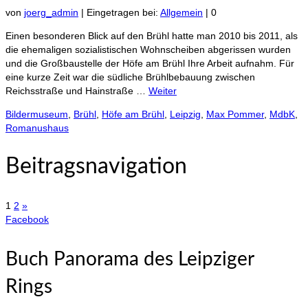
von
joerg_admin
|
Eingetragen bei:
Allgemein
|
0
Einen besonderen Blick auf den Brühl hatte man 2010 bis 2011, als
die ehemaligen sozialistischen Wohnscheiben abgerissen wurden
und die Großbaustelle der Höfe am Brühl Ihre Arbeit aufnahm. Für
eine kurze Zeit war die südliche Brühlbebauung zwischen
Reichsstraße und Hainstraße …
Weiter
Bildermuseum
,
Brühl
,
Höfe am Brühl
,
Leipzig
,
Max Pommer
,
MdbK
,
Romanushaus
Beitragsnavigation
1
2
»
Facebook
Buch Panorama des Leipziger
Rings