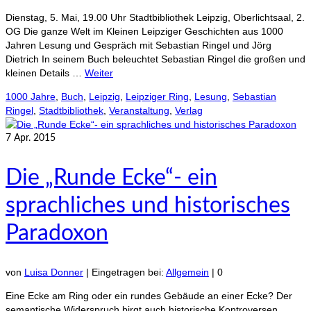
Dienstag, 5. Mai, 19.00 Uhr Stadtbibliothek Leipzig, Oberlichtsaal, 2.
OG Die ganze Welt im Kleinen Leipziger Geschichten aus 1000
Jahren Lesung und Gespräch mit Sebastian Ringel und Jörg
Dietrich In seinem Buch beleuchtet Sebastian Ringel die großen und
kleinen Details …
Weiter
1000 Jahre
,
Buch
,
Leipzig
,
Leipziger Ring
,
Lesung
,
Sebastian
Ringel
,
Stadtbibliothek
,
Veranstaltung
,
Verlag
7
Apr. 2015
Die „Runde Ecke“- ein
sprachliches und historisches
Paradoxon
von
Luisa Donner
|
Eingetragen bei:
Allgemein
|
0
Eine Ecke am Ring oder ein rundes Gebäude an einer Ecke? Der
semantische Widerspruch birgt auch historische Kontroversen.